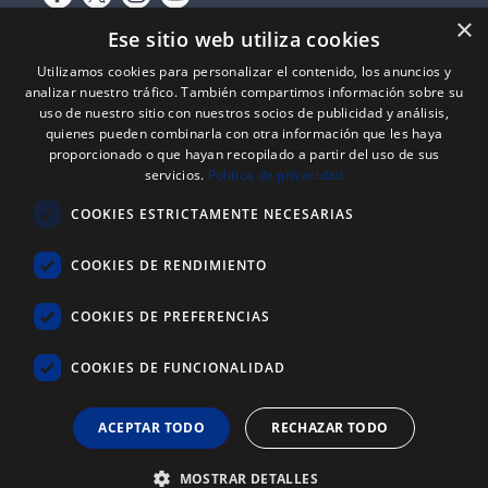
×
Ese sitio web utiliza cookies
Utilizamos cookies para personalizar el contenido, los anuncios y
analizar nuestro tráfico. También compartimos información sobre su
uso de nuestro sitio con nuestros socios de publicidad y análisis,
quienes pueden combinarla con otra información que les haya
proporcionado o que hayan recopilado a partir del uso de sus
Expediente nº: 06/18/SO/0026
servicios.
Política de privacidad
PROYECTOS DE INCORPORACIÓN DE LAS TIC EN LAS PYMES
COOKIES ESTRICTAMENTE NECESARIAS
Proyecto financiado por el Fondo Europeo de Desarrollo Regional
(FEDER) de la Unión Europea y la Junta de Castilla y León, a través del
Instituto para la Competitividad Empresarial de Castilla y León
COOKIES DE RENDIMIENTO
(ICECYL), con el objetivo de desarrollar la economía digital.
COOKIES DE PREFERENCIAS
ATLANTIC
REYSAN
®
COOKIES DE FUNCIONALIDAD
+34 976 646 822
ACEPTAR TODO
RECHAZAR TODO
603 721 702
MOSTRAR DETALLES
info@reysan.com