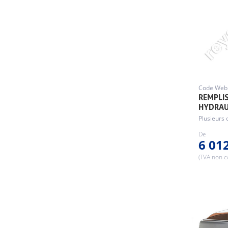
Code Web 
REMPLI
HYDRAU
Plusieurs 
De
6 01
(TVA non 