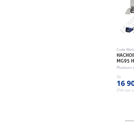
Code Web 
HACHOI
MG95 H
Plusieurs 
De
16 9
(TVA non 