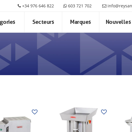
+34 976 646 822
603 721 702
info@reysa
gories
Secteurs
Marques
Nouvelles