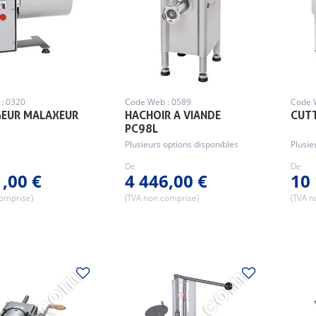
: 0320
Code Web : 0589
Code 
EUR MALAXEUR
HACHOIR A VIANDE
CUT
PC98L
Plusieurs options disponibles
Plusie
De
De
1,00 €
4 446,00 €
10 
comprise)
(TVA non comprise)
(TVA n