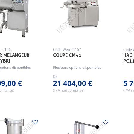
: 5166
Code Web : 5167
Code 
R MELANGEUR
COUPE CM41
HACH
YBRI
PC11
options disponibles
Plusieurs options disponibles
De
09,00 €
21 404,00 €
5 7
comprise)
(TVA non comprise)
(TVA n