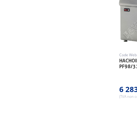
Code Web 
HACHOI
PF98/3
6 28
(TVA non 