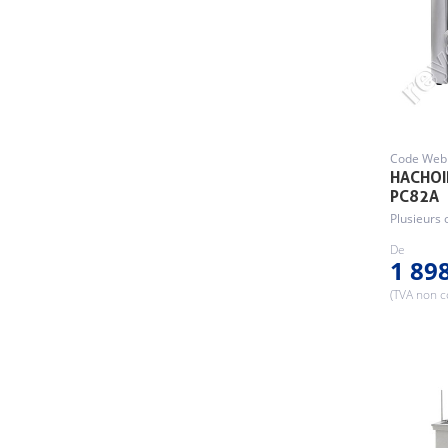
Code Web 
HACHOI
PC82A
Plusieurs 
De
1 89
(TVA non 