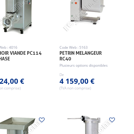
Web : 4016
Code Web : 5163
OIR VIANDE PC114
PETRIN MELANGEUR
HASE
RC40
Plusieurs options disponibles
De
24,00 €
4 159,00 €
on comprise)
(TVA non comprise)