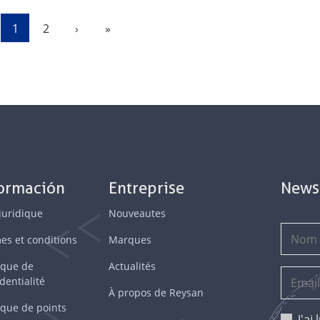
evious
Next
Last
1
2
›
»
formación
Entreprise
News
juridique
Nouveautes
es et conditions
Marques
ique de
Actualités
dentialité
À propos de Reysan
ique de points
J'ai