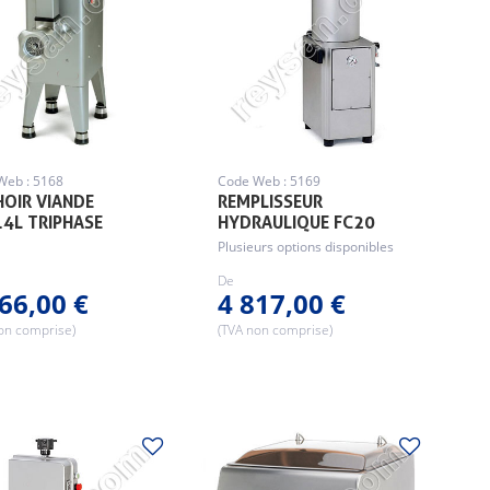
Web : 5168
Code Web : 5169
OIR VIANDE
REMPLISSEUR
4L TRIPHASE
HYDRAULIQUE FC20
Plusieurs options disponibles
De
66,00 €
4 817,00 €
on comprise)
(TVA non comprise)