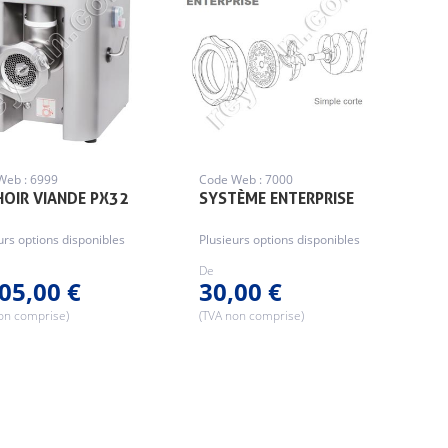
Web : 6999
Code Web : 7000
OIR VIANDE PX32
SYSTÈME ENTERPRISE
urs options disponibles
Plusieurs options disponibles
De
05,00 €
30,00 €
on comprise)
(TVA non comprise)