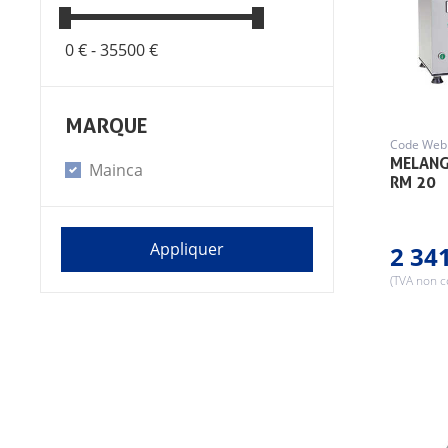
0 € -
35500 €
MARQUE
Code Web 
MELANG
Mainca
RM 20
2 34
(TVA non 