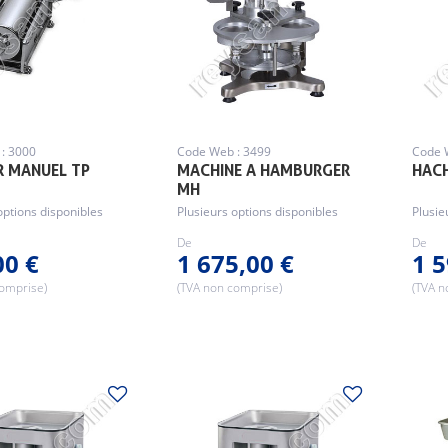
: 3000
Code Web : 3499
Code 
R MANUEL TP
MACHINE A HAMBURGER
HACH
MH
options disponibles
Plusieurs options disponibles
Plusie
De
De
00 €
1 675,00 €
1 5
comprise)
(TVA non comprise)
(TVA n