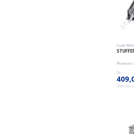
Code Web 
STUFFE
Plusieurs 
De
409,
(TVA non 