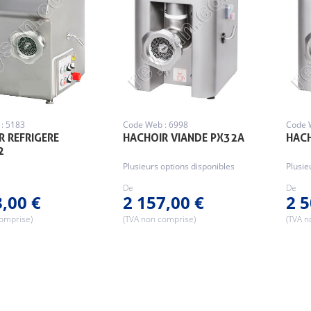
: 5183
Code Web : 6998
Code 
R REFRIGERE
HACHOIR VIANDE PX32A
HACH
2
Plusieurs options disponibles
Plusie
De
De
3,00 €
2 157,00 €
2 5
comprise)
(TVA non comprise)
(TVA n