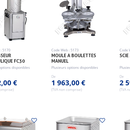
: 5170
Code Web : 5173
Code 
SSEUR
MOULE A BOULETTES
SCIE
LIQUE FC30
MANUEL
options disponibles
Plusieurs options disponibles
Plusie
De
De
2,00 €
1 963,00 €
2 5
comprise)
(TVA non comprise)
(TVA n