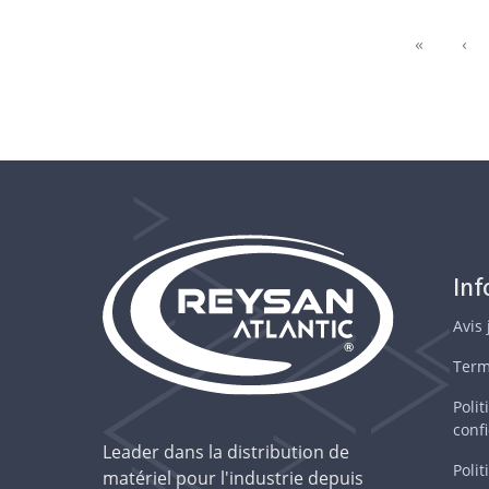
First
Pr
«
‹
In
Avis 
Term
Polit
confi
Leader dans la distribution de
Polit
matériel pour l'industrie depuis