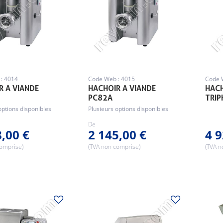
: 4014
Code Web : 4015
Code 
R A VIANDE
HACHOIR A VIANDE
HACH
PC82A
TRIP
options disponibles
Plusieurs options disponibles
De
8,00 €
2 145,00 €
4 9
comprise)
(TVA non comprise)
(TVA n