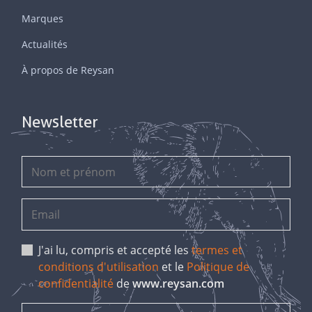
Marques
Actualités
À propos de Reysan
Newsletter
J'ai lu, compris et accepté les
termes et
conditions d'utilisation
et le
Politique de
confidentialité
de
www.reysan.com