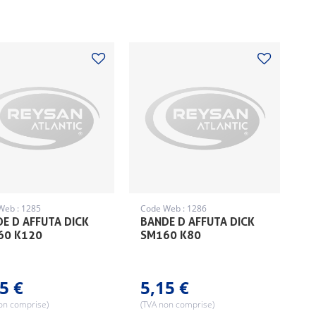
Web : 1285
Code Web : 1286
E D AFFUTA DICK
BANDE D AFFUTA DICK
60 K120
SM160 K80
5 €
5,15 €
on comprise)
(TVA non comprise)