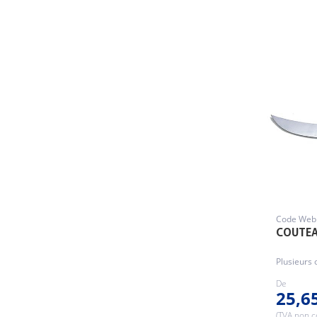
Code Web 
COUTEA
Plusieurs 
De
25,6
(TVA non 