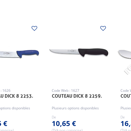
: 1626
Code Web : 1627
Code 
U DICK 8 2253.
COUTEAU DICK 8 2259.
COUT
options disponibles
Plusieurs options disponibles
Plusie
De
De
5 €
10,65 €
16,
comprise)
(TVA non comprise)
(TVA n