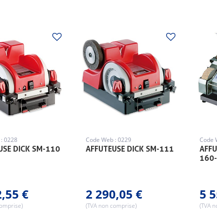
: 0228
Code Web : 0229
Code 
USE DICK SM-110
AFFUTEUSE DICK SM-111
AFFU
160
2,55 €
2 290,05 €
5 5
comprise)
(TVA non comprise)
(TVA n