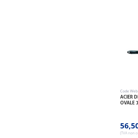
Code Web 
ACIER 
OVALE 
56,5
(TVA non 