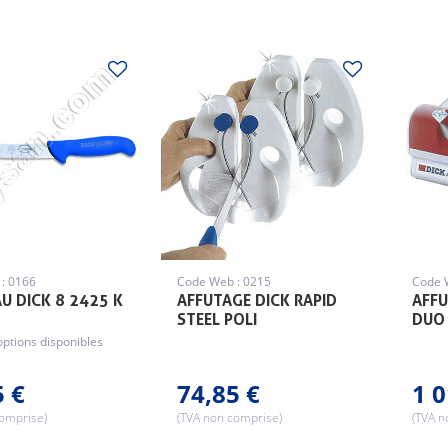
: 0166
Code Web : 0215
Code 
U DICK 8 2425 K
AFFUTAGE DICK RAPID
AFFU
STEEL POLI
DUO
options disponibles
5 €
74,85 €
1 0
comprise)
(TVA non comprise)
(TVA n