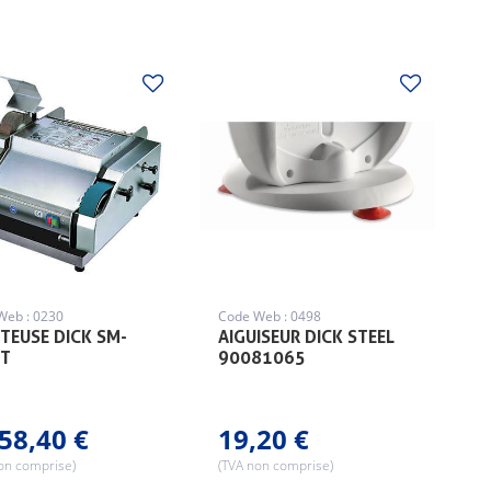
Web : 0230
Code Web : 0498
TEUSE DICK SM-
AIGUISEUR DICK STEEL
-T
90081065
58,40 €
19,20 €
on comprise)
(TVA non comprise)