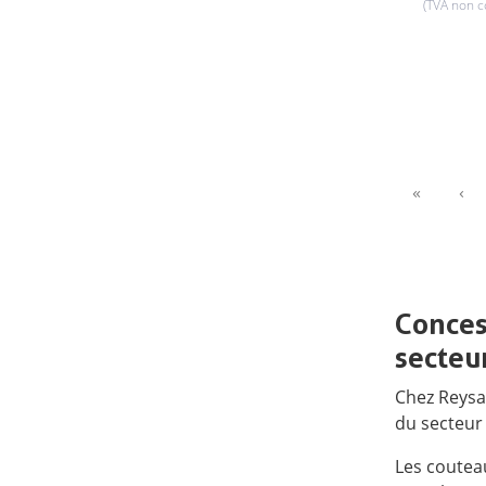
(TVA non 
First
Pr
«
‹
Conces
secteu
Chez Reysa
du secteur 
Les coutea