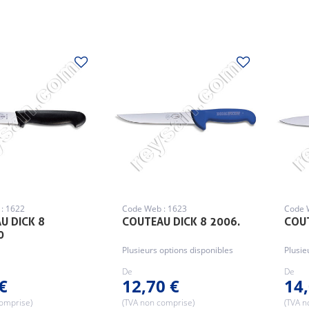
: 1622
Code Web : 1623
Code 
U DICK 8
COUTEAU DICK 8 2006.
COUT
0
Plusieurs options disponibles
Plusie
De
De
€
12,70 €
14,
comprise)
(TVA non comprise)
(TVA n