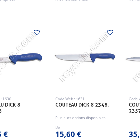
: 1630
Code Web : 1631
Code 
U DICK 8
COUTEAU DICK 8 2348.
COUT
5
2357
Plusieurs options disponibles
De
5 €
15,60 €
35,