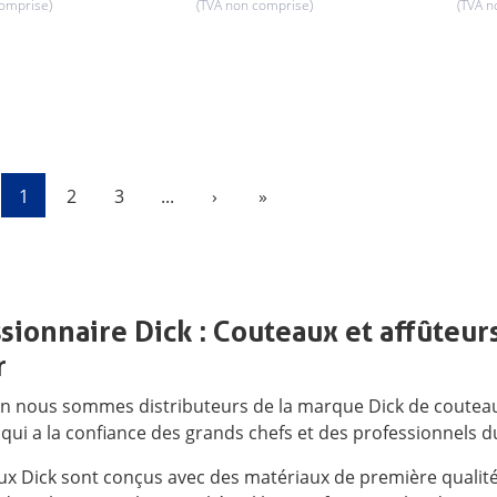
comprise)
(TVA non comprise)
(TVA n
evious
Next
Last
1
2
3
...
›
»
sionnaire Dick : Couteaux et affûteur
r
n nous sommes distributeurs de la marque Dick de couteaux
qui a la confiance des grands chefs et des professionnels d
ux Dick sont conçus avec des matériaux de première qualit