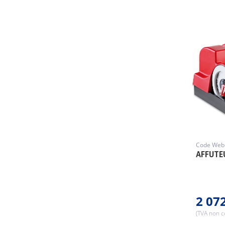
Code Web 
AFFUTE
2 07
(TVA non 