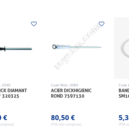
: 0540
Code Web : 0984
Code 
DICK DIAMANT
ACIER DICKHIGIENIC
BAND
7 320325
ROND 7597130
SM1
0 €
80,50 €
5,3
comprise)
(TVA non comprise)
(TVA n