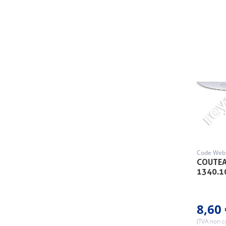
Code Web 
COUTEA
1340.1
8,60 
(TVA non 