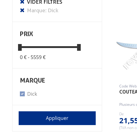
PRIX
0 € -
5559 €
MARQUE
Code Web 
COUTEA
Dick
Plusieurs 
De
21,5
(TVA non 