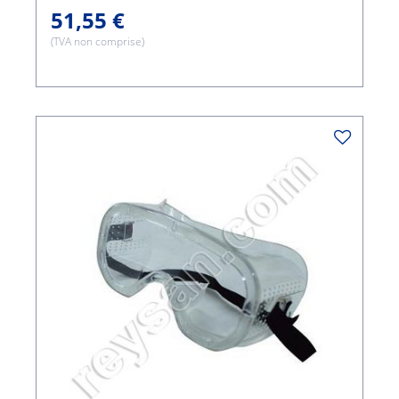
51,55 €
(TVA non comprise)