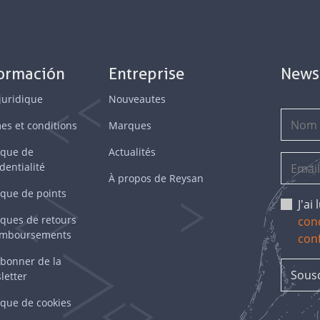
formación
Entreprise
News
juridique
Nouveautes
es et conditions
Marques
ique de
Actualités
dentialité
À propos de Reysan
ique de points
J'ai
iques de retours
cond
emboursements
conf
bonner de la
letter
ique de cookies