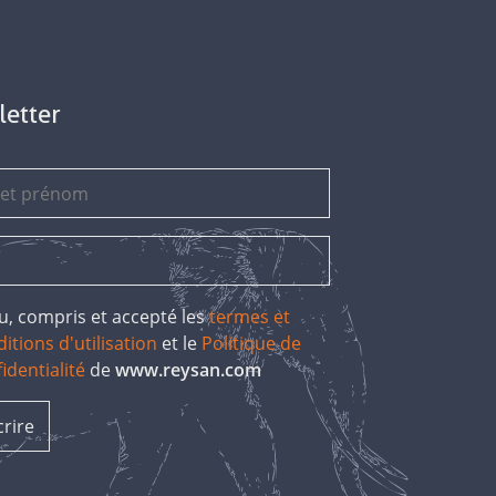
letter
 lu, compris et accepté les
termes et
itions d'utilisation
et le
Politique de
identialité
de
www.reysan.com