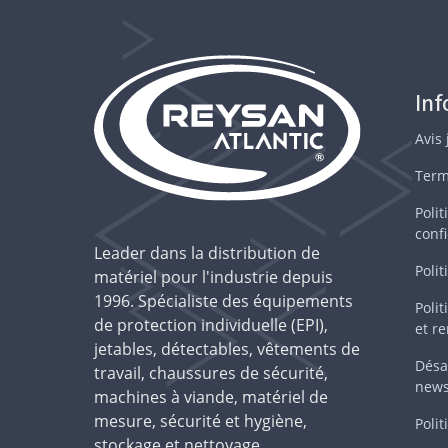
In
Avis 
Term
Polit
confi
Leader dans la distribution de
Polit
matériel pour l'industrie depuis
1996. Spécialiste des équipements
Polit
de protection individuelle (EPI),
et r
jetables, détectables, vêtements de
Désa
travail, chaussures de sécurité,
news
machines à viande, matériel de
mesure, sécurité et hygiène,
Polit
stockage et nettoyage.