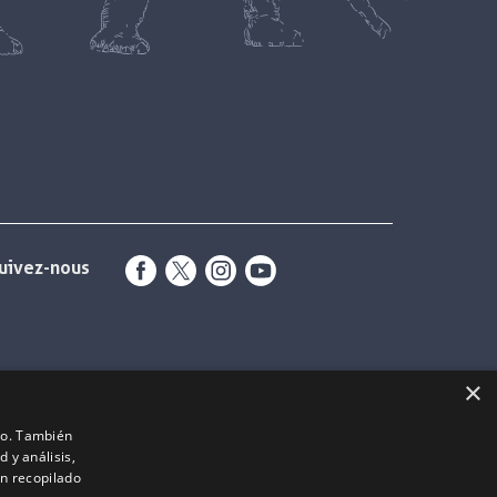
uivez-nous
×
ico. También
 y análisis,
n recopilado