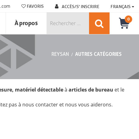
n.com
FAVORIS
ACCÈS/S' INSCRIRE
FRANÇAIS
0
À propos
REYSAN
AUTRES CATÉGORIES
esure, matériel détectable
à
articles de bureau
et le
itez pas à nous contacter et nous vous aiderons.