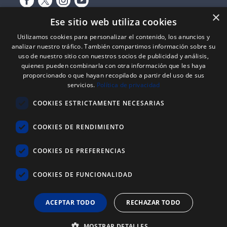
×
Ese sitio web utiliza cookies
Utilizamos cookies para personalizar el contenido, los anuncios y
analizar nuestro tráfico. También compartimos información sobre su
uso de nuestro sitio con nuestros socios de publicidad y análisis,
quienes pueden combinarla con otra información que les haya
proporcionado o que hayan recopilado a partir del uso de sus
Expediente nº: 06/18/SO/0026
servicios.
Política de privacidad
PROYECTOS DE INCORPORACIÓN DE LAS TIC EN LAS PYMES
COOKIES ESTRICTAMENTE NECESARIAS
Proyecto financiado por el Fondo Europeo de Desarrollo Regional
(FEDER) de la Unión Europea y la Junta de Castilla y León, a través del
Instituto para la Competitividad Empresarial de Castilla y León
COOKIES DE RENDIMIENTO
(ICECYL), con el objetivo de desarrollar la economía digital.
COOKIES DE PREFERENCIAS
ATLANTIC
REYSAN
®
COOKIES DE FUNCIONALIDAD
+34 976 646 822
ACEPTAR TODO
RECHAZAR TODO
603 721 702
MOSTRAR DETALLES