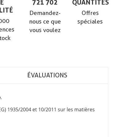
E
721 702
QUANTITÉS
LITÉ
Demandez-
Offres
000
nous ce que
spéciales
ences
vous voulez
tock
ÉVALUATIONS
e
.
EG) 1935/2004 et 10/2011 sur les matières