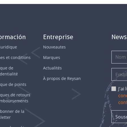
formación
Entreprise
News
juridique
Nouveautes
es et conditions
Marques
ique de
Actualités
dentialité
À propos de Reysan
ique de points
J'ai
iques de retours
cond
emboursements
conf
bonner de la
letter