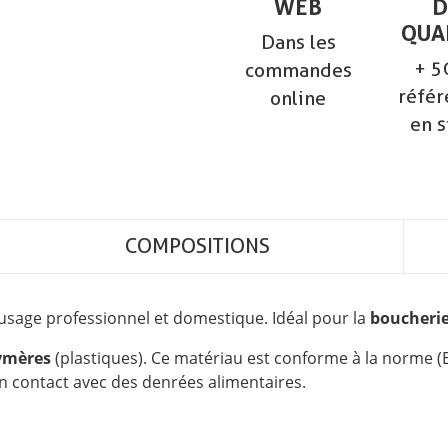
WEB
D
QUA
Dans les
+ 5
commandes
référ
online
en s
COMPOSITIONS
sage professionnel et domestique. Idéal pour la
boucheri
ymères
(plastiques). Ce matériau est conforme à la norme (
 en contact avec des denrées alimentaires.