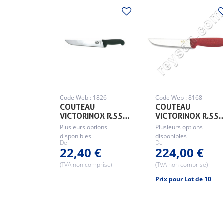
Code Web : 1826
Code Web : 8168
COUTEAU
COUTEAU
VICTORINOX R.55…
VICTORINOX R.55
Plusieurs options
Plusieurs options
disponibles
disponibles
De
De
22,40 €
224,00 €
(TVA non comprise)
(TVA non comprise)
Prix pour Lot de 10