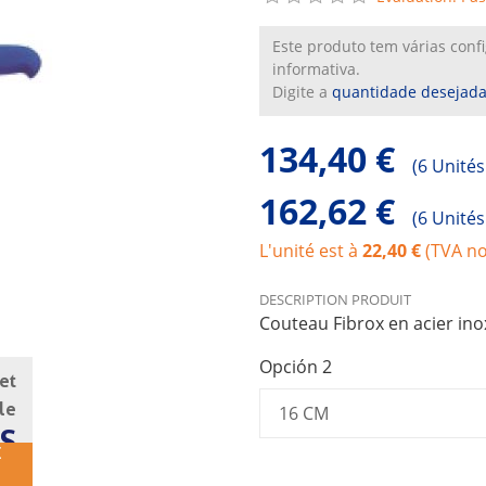
Este produto tem várias con
informativa.
Digite a
quantidade desejad
134,40 €
(
6 Unités
162,62 €
(
6 Unités
L'unité est à
22,40 €
(TVA no
DESCRIPTION PRODUIT
Couteau Fibrox en acier ino
Opción 2
et
cle
S
E
UB