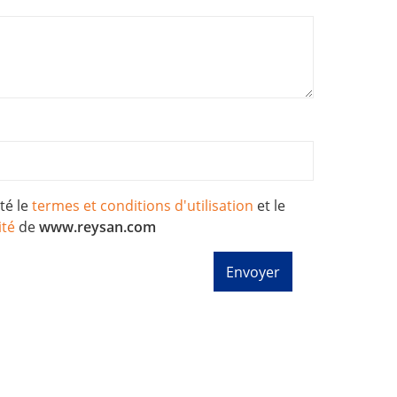
pté le
termes et conditions d'utilisation
et le
ité
de
www.reysan.com