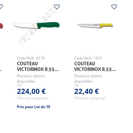
Code Web : 8170
Code Web : 1827
COUTEAU
COUTEAU
…
VICTORINOX R.55…
VICTORINOX R.55…
Plusieurs options
Plusieurs options
disponibles
disponibles
De
De
224,00 €
22,40 €
(TVA non comprise)
(TVA non comprise)
Prix pour Lot de 10