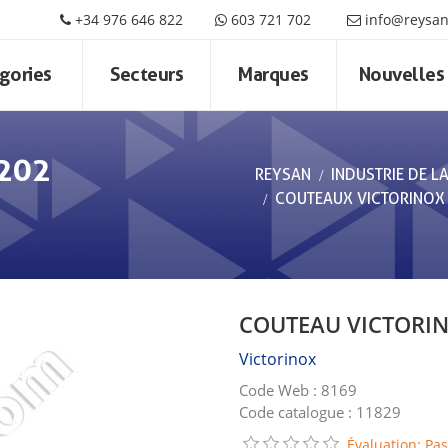
+34 976 646 822
603 721 702
info@reysa
gories
Secteurs
Marques
Nouvelles
202
REYSAN
INDUSTRIE DE L
COUTEAUX VICTORINOX
COUTEAU VICTORIN
Victorinox
Code Web : 8169
Code catalogue : 11829
Évaluation: Pas