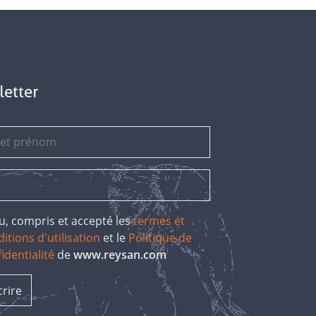
letter
 lu, compris et accepté les
termes et
itions d'utilisation
et le
Politique de
identialité
de
www.reysan.com