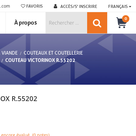
n.com
FAVORIS
ACCÈS/S' INSCRIRE
FRANÇAIS
0
À propos
A VIANDE
COUTEAUX ET COUTELLERIE
COUTEAU VICTORINOX R.55202
OX R.55202
 encore évalué. (0 notes)