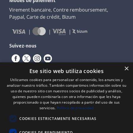
Modes de paiement
Virement bancaire, Contre remboursement,
Paypal, Carte de crédit, Bizum
Suivez-nous
×
Ese sitio web utiliza cookies
Utilizamos cookies para personalizar el contenido, los anuncios y
analizar nuestro tráfico. También compartimos información sobre su
uso de nuestro sitio con nuestros socios de publicidad y análisis,
quienes pueden combinarla con otra información que les haya
proporcionado o que hayan recopilado a partir del uso de sus
servicios.
Política de privacidad
Expediente nº: 06/18/SO/0026
PROYECTOS DE INCORPORACIÓN DE LAS TIC EN LAS PYMES
COOKIES ESTRICTAMENTE NECESARIAS
Proyecto financiado por el Fondo Europeo de Desarrollo Regional
(FEDER) de la Unión Europea y la Junta de Castilla y León, a través del
Instituto para la Competitividad Empresarial de Castilla y León
COOKIES DE RENDIMIENTO