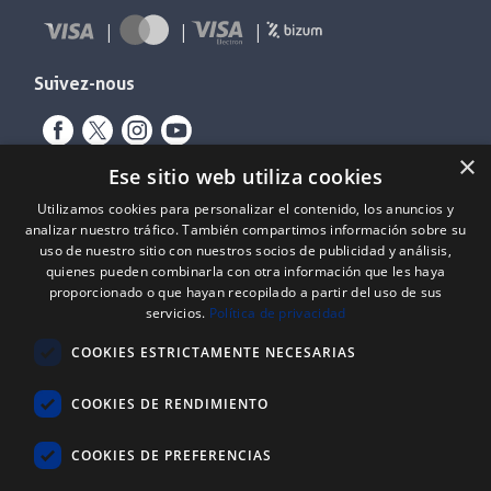
Suivez-nous
×
Ese sitio web utiliza cookies
Utilizamos cookies para personalizar el contenido, los anuncios y
analizar nuestro tráfico. También compartimos información sobre su
uso de nuestro sitio con nuestros socios de publicidad y análisis,
quienes pueden combinarla con otra información que les haya
proporcionado o que hayan recopilado a partir del uso de sus
Expediente nº: 06/18/SO/0026
servicios.
Política de privacidad
PROYECTOS DE INCORPORACIÓN DE LAS TIC EN LAS PYMES
COOKIES ESTRICTAMENTE NECESARIAS
Proyecto financiado por el Fondo Europeo de Desarrollo Regional
(FEDER) de la Unión Europea y la Junta de Castilla y León, a través del
Instituto para la Competitividad Empresarial de Castilla y León
COOKIES DE RENDIMIENTO
(ICECYL), con el objetivo de desarrollar la economía digital.
COOKIES DE PREFERENCIAS
®