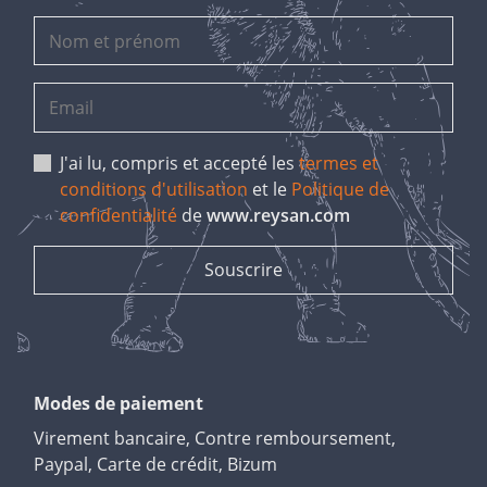
J'ai lu, compris et accepté les
termes et
conditions d'utilisation
et le
Politique de
confidentialité
de
www.reysan.com
Modes de paiement
Virement bancaire, Contre remboursement,
Paypal, Carte de crédit, Bizum