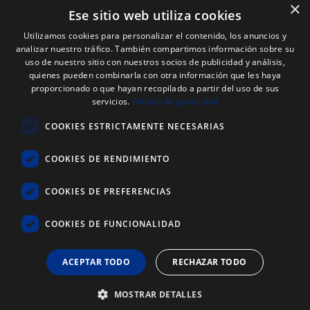
×
Ese sitio web utiliza cookies
Utilizamos cookies para personalizar el contenido, los anuncios y
analizar nuestro tráfico. También compartimos información sobre su
uso de nuestro sitio con nuestros socios de publicidad y análisis,
quienes pueden combinarla con otra información que les haya
proporcionado o que hayan recopilado a partir del uso de sus
Expediente nº: 06/18/SO/0026
servicios.
Política de privacidad
PROYECTOS DE INCORPORACIÓN DE LAS TIC EN LAS PYMES
COOKIES ESTRICTAMENTE NECESARIAS
Proyecto financiado por el Fondo Europeo de Desarrollo Regional
(FEDER) de la Unión Europea y la Junta de Castilla y León, a través del
Instituto para la Competitividad Empresarial de Castilla y León
COOKIES DE RENDIMIENTO
(ICECYL), con el objetivo de desarrollar la economía digital.
COOKIES DE PREFERENCIAS
ATLANTIC
REYSAN
®
COOKIES DE FUNCIONALIDAD
+34 976 646 822
ACEPTAR TODO
RECHAZAR TODO
603 721 702
MOSTRAR DETALLES
info@reysan.com