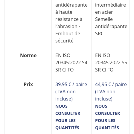
antidérapante
intermédiaire
à haute
en acier ·
résistance à
Semelle
l’abrasion ·
antidérapante
Embout de
SRC
sécurité
Norme
EN ISO
EN ISO
20345:2022 S4
20345:2022 S5
SR CI FO
SR CI FO
Prix
39,95 € / paire
44,95 € / paire
(TVA non
(TVA non
incluse)
incluse)
NOUS
NOUS
CONSULTER
CONSULTER
POUR LES
POUR LES
QUANTITÉS
QUANTITÉS