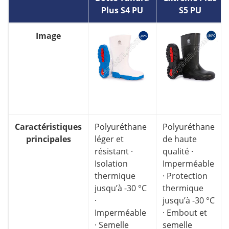
Plus S4 PU
S5 PU
Image
Caractéristiques
Polyuréthane
Polyuréthane
principales
léger et
de haute
résistant ·
qualité ·
Isolation
Imperméable
thermique
· Protection
jusqu’à -30 °C
thermique
·
jusqu’à -30 °C
Imperméable
· Embout et
· Semelle
semelle