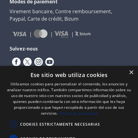
Modes de paiement
Virement bancaire, Contre remboursement,
Paypal, Carte de crédit, Bizum
Suivez-nous
×
Ese sitio web utiliza cookies
Utilizamos cookies para personalizar el contenido, los anuncios y
analizar nuestro tráfico. También compartimos información sobre su
uso de nuestro sitio con nuestros socios de publicidad y análisis,
quienes pueden combinarla con otra información que les haya
proporcionado o que hayan recopilado a partir del uso de sus
servicios.
Política de privacidad
Expediente nº: 06/18/SO/0026
PROYECTOS DE INCORPORACIÓN DE LAS TIC EN LAS PYMES
COOKIES ESTRICTAMENTE NECESARIAS
Proyecto financiado por el Fondo Europeo de Desarrollo Regional
(FEDER) de la Unión Europea y la Junta de Castilla y León, a través del
Instituto para la Competitividad Empresarial de Castilla y León