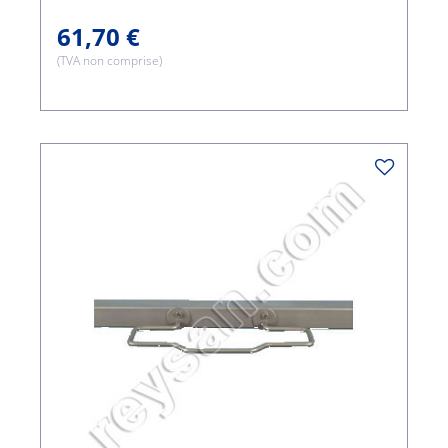
61,70 €
(TVA non comprise)