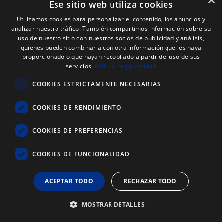
×
Ese sitio web utiliza cookies
Nouveautes
Utilizamos cookies para personalizar el contenido, los anuncios y
Marques
analizar nuestro tráfico. También compartimos información sobre su
uso de nuestro sitio con nuestros socios de publicidad y análisis,
Actualités
quienes pueden combinarla con otra información que les haya
proporcionado o que hayan recopilado a partir del uso de sus
À propos de Reysan
servicios.
Política de privacidad
COOKIES ESTRICTAMENTE NECESARIAS
Newsletter
COOKIES DE RENDIMIENTO
COOKIES DE PREFERENCIAS
COOKIES DE FUNCIONALIDAD
ACEPTAR TODO
RECHAZAR TODO
J'ai lu, compris et accepté les
termes et
conditions d'utilisation
et le
Politique de
MOSTRAR DETALLES
confidentialité
de
www.reysan.com